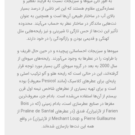
به طور کلی میو‌ها و سبزیجات نسبت به فرایند تقطیر و
عصاره‌گیری مقاوم هستند که این امر ناشی از درصد بسیار
بالای آب در ساختار طبیعی آن‌ها است و همچنین به عنوان
نت‌هایی ماندگار در ساختار عطر به حساب می‌آیند. محدوده
تأثیر این نت‌ها از حس تازگی تا شیرینی و نیز رایحه‌هایی مثل
کهنگی و قدیمی بودن و رازآلودگی را در خود دارند.
میوه‌ها و سبزیجات احساساتی پیچیده و در حین حال ظریف و
با طراوت را در عطرها به وجود می‌آورند. رایحه‌های میوه‌ای از
سال 2000 به بعد در گروه میوه‌ای گلی بسیار مورد توجه قرار
گرفته‌اند، این در حالی است که رایحه هلو و آلو ترکیب اصلی و
پایه‌ای برای عطرهای کلاسیک (مانند Pesicol معروف) بوده
است و برای تهیه بسیاری از عطرهای شاخص نیمه اول قرن
بیستم از آن‌ها استفاده می‌شده است. بادام جزء معروف‌ترین
مغزها در صنایع عطرسازی است، بادام زمینی (که در Bois
Farien از لآرتیزان)، فندق (در عطرهای Praline de Santal از
Pierre Guillaume و Mechant Loup از لآرتیزان) در واقع
همه این نت‌ها بازسازی شده‌اند.