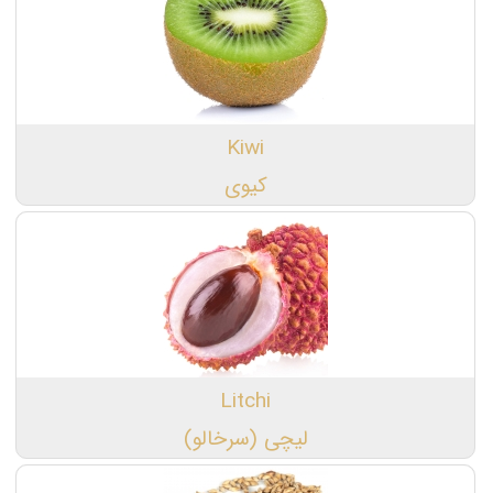
Kiwi
کیوی
Litchi
لیچی (سرخالو)