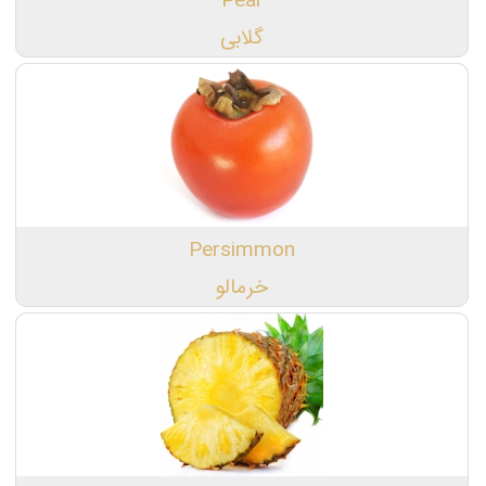
Pear
گلابی
Persimmon
خرمالو