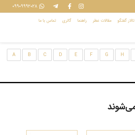
۰۹۹۰۹۹۹۲۰۲۸
تالار گفتگو
مقالات عطر
راهنما
گالری
تماس با ما
A
B
C
D
E
F
G
H
می‌شوند