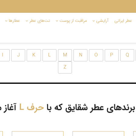
عطر ایرانی
آرایشی
مراقبت از پوست
نت‌های عطر
عطارها
I
J
K
L
M
N
O
P
Q
Z
رندهای عطر شقایق که با
حرف L
آغاز 