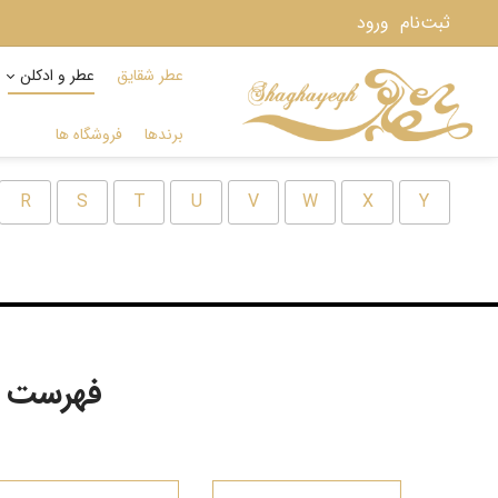
ثبت‌نام
ورود
عطر شقایق
عطر و ادکلن
برندها
فروشگاه ها
R
S
T
U
V
W
X
Y
فهرست ب