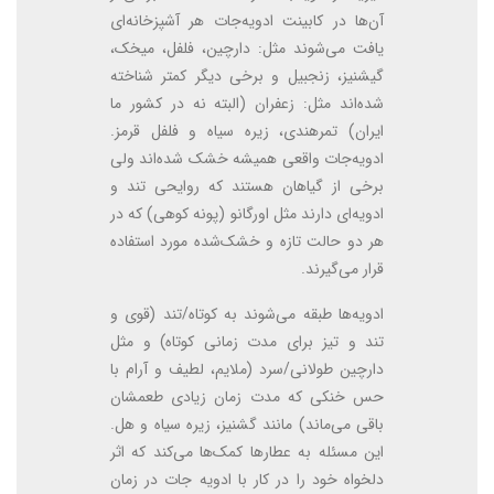
آن‌ها در کابینت ادویه‌جات هر آشپزخانه‌ای
یافت می‌شوند مثل: دارچین، فلفل، میخک،
گیشنیز، زنجبیل و برخی دیگر کمتر شناخته
شده‌اند مثل: زعفران (البته نه در کشور ما
ایران) تمرهندی، زیره سیاه و فلفل قرمز.
ادویه‌جات واقعی همیشه خشک شده‌اند ولی
برخی از گیاهان هستند که روایحی تند و
ادویه‌ای دارند مثل اورگانو (پونه کوهی) که در
هر دو حالت تازه و خشک‌شده مورد استفاده
قرار می‌گیرند.
ادویه‌ها طبقه می‌شوند به کوتاه/تند (قوی و
تند و تیز برای مدت زمانی کوتاه) و مثل
دارچین طولانی/سرد (ملایم، لطیف و آرام با
حس خنکی که مدت زمان زیادی طعمشان
باقی می‌ماند) مانند گشنیز، زیره سیاه و هل.
این مسئله به عطارها کمک‌ها می‌کند که اثر
دلخواه خود را در کار با ادویه جات در زمان