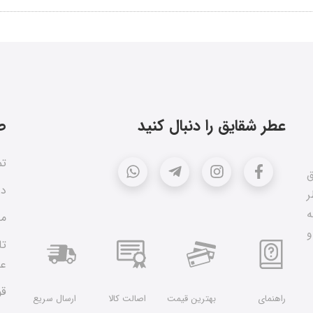
عطر شقایق را دنبال کنید
ص
تم
ق
در
ر
ه
مق
و
تا
عط
قو
راهنمای
بهترین قیمت
اصالت کالا
ارسال سریع