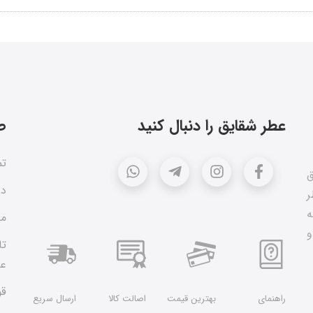
عطر شقایق را دنبال کنید
ص
تم
ق
در
ر
ه
مق
و
تا
عط
قو
راهنمای
بهترین قیمت
اصالت کالا
ارسال سریع