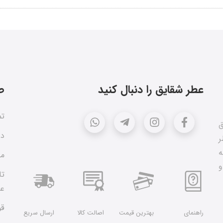
عطر شقایق را دنبال کنید
ص
تم
ق
در
ر
ه
مق
و
تا
عط
قو
راهنمای
بهترین قیمت
اصالت کالا
ارسال سریع