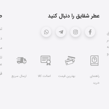
عطر شقایق را دنبال کنید
ص
تم
ق
در
ر
ه
مق
و
تا
عط
قو
راهنمای
بهترین قیمت
اصالت کالا
ارسال سریع
خرید