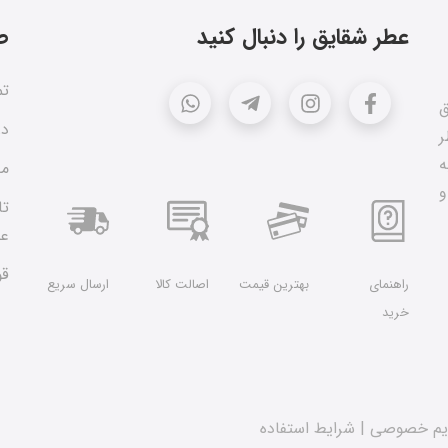
عطر شقایق را دنبال کنید
ص
تم
ق
در
ر
ه
مق
و
تا
عط
قو
راهنمای
بهترین قیمت
اصالت کالا
ارسال سریع
خرید
یم خصوصی
|
شرایط استفاده