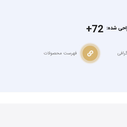
72
احی شده
گرافی
فهرست محصولات