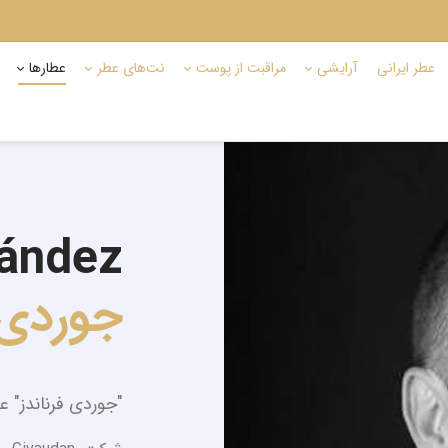
عطر ایرانی
آرایشی
مراقبت از پوست
نت‌های عطر
عطارها
nández
جوردی 
"جوردی فرناندز" ع